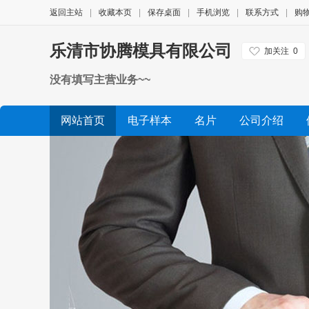
返回主站
|
收藏本页
|
保存桌面
|
手机浏览
|
联系方式
|
购
乐清市协腾模具有限公司
加关注
0
没有填写主营业务~~
网站首页
电子样本
名片
公司介绍
公司视频
展会信息
友情链接