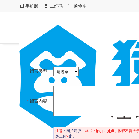
手机版
二维码
购物车
留言类型
*
留言内容
注意
：图片建议，
格式：jpg|png|gif，体积不得大于5
多上传
9
张。