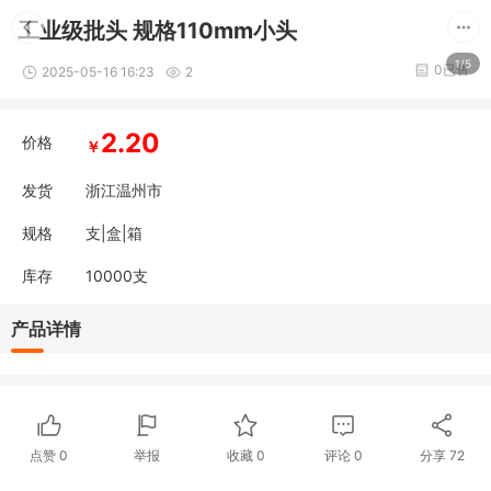
工业级批头 规格110mm小头
1/5
0已售
2025-05-16 16:23
2
2.20
价格
￥
发货
浙江温州市
规格
支|盒|箱
库存
10000
支
产品详情
点赞
0
举报
收藏
0
评论
0
分享
72