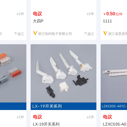
电议
0.50
≥1件
≥1件
￥
元/件
大四P
1111
司
浙江快利电子有限公司
浙江省蛋蛋电
浙江
浙江
电议
电议
≥1件
≥1件
LX-19开关系列
LZXC035-A0