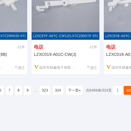
电议
电议
≥1件
≥1件
8B)
LZXC019-A01C-CW(J)
LZXC018-A0
温州市林鑫电子有限公司
温州市林鑫电
浙江
浙江
6
7
8
9
…
323
324
下一页»
共6468条/324页