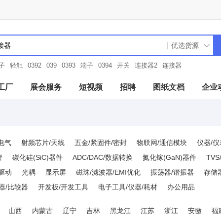
子
轻触
0392
039
0393
端子
0394
开关
连接器2
连接器
工厂
展会服务
短视频
招聘
图纸文档
企业
电气
射频芯片/天线
五金/紧固件/密封
物联网/通信模块
仪器/仪
管
碳化硅(SiC)器件
ADC/DAC/数据转换
氮化镓(GaN)器件
TV
D驱动
光耦
显示屏
磁珠/滤波器/EMI优化
振荡器/谐振器
存储
器/比较器
开发板/开发工具
电子工具/仪器/耗材
办公用品
山西
内蒙古
辽宁
吉林
黑龙江
江苏
浙江
安徽
福