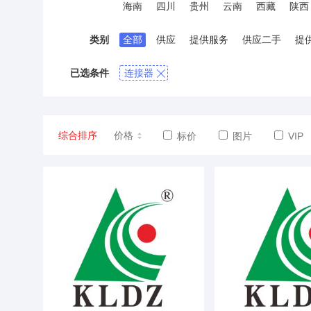
海南
四川
贵州
云南
西藏
陕西
类别
全部
供应
提供服务
供应二手
提
已选条件
连接器
综合排序
价格
标价
图片
VIP