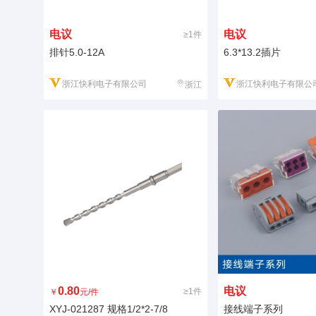
电议
电议
≥1件
排针5.0-12A
6.3*13.2插片
浙江快利电子有限公司
浙江快利电子有限公
浙江
0.80
电议
≥1件
￥
元/件
XYJ-021287 规格1/2*2-7/8
接线端子系列