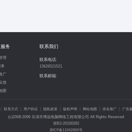
值服务
联系我们
管理
联系电话:
服务
13626521521
推广
联系邮箱:
反馈
地图
|
|
|
|
|
|
|
联系方式
用户协议
隐私政策
版权声明
网站地图
排名推广
广告
(c)2008-2099 乐清市博远电脑网络工程有限公司 All Rights Reserved
浙B2-20100282
浙ICP备11042800号