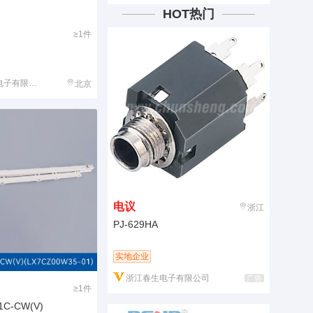
HOT热门
≥1件
子有限公司
北京
电议
浙江
PJ-629HA
实地企业
浙江春生电子有限公司
广告
≥1件
1C-CW(V)