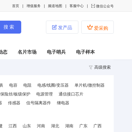
首页
增值服务
频道地图
客服中心

微信公众号


发产品
爱采购
动态
名片市场
电子哨兵
电子样本
高级搜索
表
电容
电阻
电感/线圈/变压器
单片机/微控制器
S/保险丝/板级保护
电源管理
通信接口芯片
器
传感器
信号隔离器件
继电器
建
江西
山东
河南
湖北
湖南
广东
广西