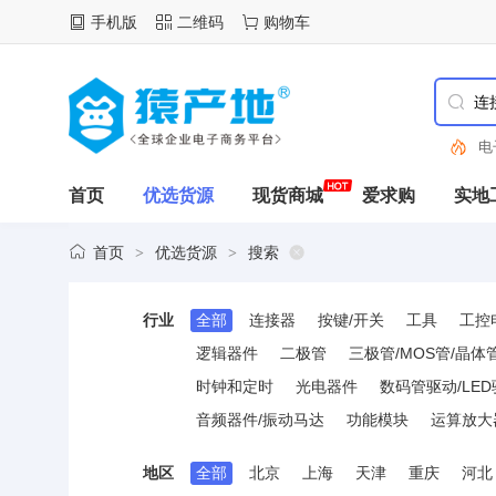
手机版
二维码
购物车
电
首页
优选货源
现货商城
爱求购
实地
首页
优选货源
搜索
>
>
行业
全部
连接器
按键/开关
工具
工控
逻辑器件
二极管
三极管/MOS管/晶体
时钟和定时
光电器件
数码管驱动/LE
音频器件/振动马达
功能模块
运算放大
地区
全部
北京
上海
天津
重庆
河北