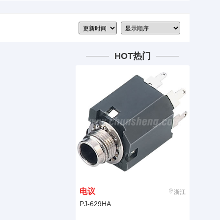
HOT热门
电议
浙江
PJ-629HA