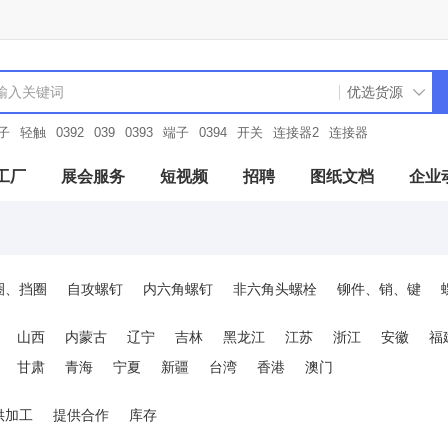
子
轻触
0392
039
0393
端子
0394
开关
连接器2
连接器
工厂
展会服务
短视频
招聘
图纸文档
企业
圈、挡圈
自攻螺钉
内六角螺钉
非六角头螺栓
铆件、销、键
铰链及连接件
金属零件
门控五金
吊环螺帽
管件接头
轴承及
山西
内蒙古
辽宁
吉林
黑龙江
江苏
浙江
安徽
福
甘肃
青海
宁夏
新疆
台湾
香港
澳门
供加工
提供合作
库存