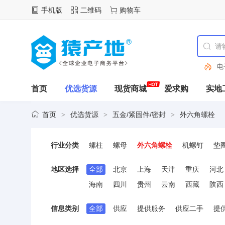
手机版
二维码
购物车
电
首页
优选货源
现货商城
爱求购
实地
首页
优选货源
五金/紧固件/密封
外六角螺栓
>
>
>
行业分类
螺柱
螺母
外六角螺栓
机螺钉
垫
锚栓
喉箍
螺套
飞达零件
弹簧
地区选择
全部
北京
上海
天津
重庆
河北
海南
四川
贵州
云南
西藏
陕西
信息类别
全部
供应
提供服务
供应二手
提