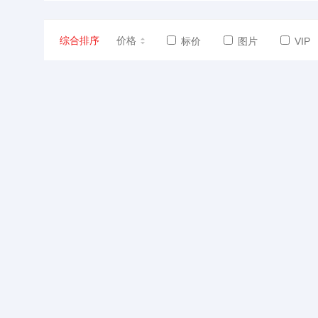
综合排序
价格
标价
图片
VIP