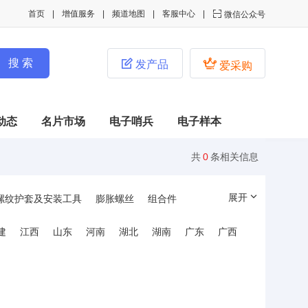
首页
增值服务
频道地图
客服中心

微信公众号


发产品
爱采购
动态
名片市场
电子哨兵
电子样本
共
0
条相关信息
展开
螺纹护套及安装工具
膨胀螺丝
组合件
附件
探针
抗干扰磁环
扎带
护套
建
江西
山东
河南
湖北
湖南
广东
广西