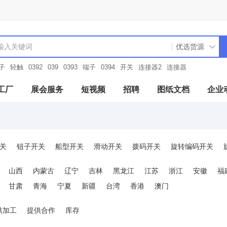
子
轻触
0392
039
0393
端子
0394
开关
连接器2
连接器
工厂
展会服务
短视频
招聘
图纸文档
企业
关
钮子开关
船型开关
滑动开关
拨码开关
旋转编码开关
锅仔片
开关配件/盖帽
多功能开关
山西
内蒙古
辽宁
吉林
黑龙江
江苏
浙江
安徽
福
甘肃
青海
宁夏
新疆
台湾
香港
澳门
供加工
提供合作
库存