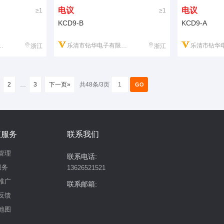
电议
电议
≥1
≥1
KCD9-B
KCD9-A
乐清市钻华电子有限公司
乐清市钻华电
浙江
浙江
2
…
3
下一页»
共48条/3页
值服务
联系我们
管理
联系电话:
服务
13626521521
推广
联系邮箱:
反馈
地图