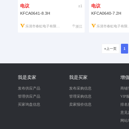
电议
电议
≥1
KFCA0641-8.3H
KFCA0640-7.2H
乐清市春虹电子有限公司
乐清市春虹电子有限公司
浙江
«上一页
1
我是卖家
我是买家
增
发布供应产品
发布采购信息
商铺
管理供应产品
管理采购信息
VIP
买家询盘信息
卖家报价信息
排名
意见
网站