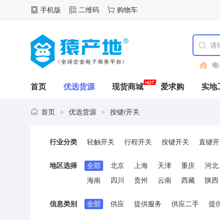
手机版
二维码
购物车
电
首页
优选货源
现货商城
爱求购
实地
首页
优选货源
按键/开关
>
>
行业分类
轻触开关
行程开关
按键开关
直键开
操纵杆/导航开关
专用开关
机械键盘轴
地区选择
全部
北京
上海
天津
重庆
河北
海南
四川
贵州
云南
西藏
陕西
信息类别
全部
供应
提供服务
供应二手
提