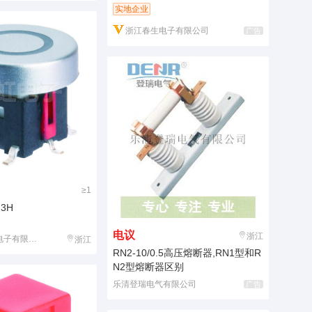
实地企业
浙江春生电子有限公司
广告
≥1
.3H
电议
浙江
子有限公司
浙江
RN2-10/0.5高压熔断器,RN1型和R
N2型熔断器区别
乐清登瑞电气有限公司
广告