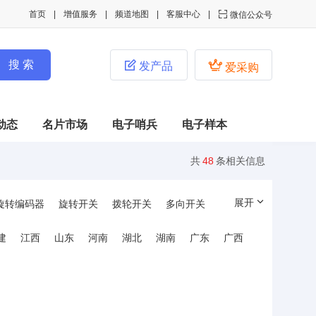
首页
增值服务
频道地图
客服中心

微信公众号


发产品
爱采购
动态
名片市场
电子哨兵
电子样本
共
48
条相关信息
展开
旋转编码器
旋转开关
拨轮开关
多向开关
建
江西
山东
河南
湖北
湖南
广东
广西