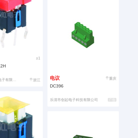
≥1
.2H
电议
重庆
子有限公司
浙江
DC396
乐清市创起电子科技有限公司
广告