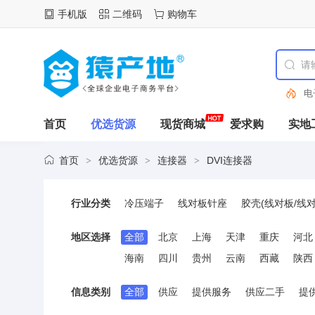
手机版
二维码
购物车
电
首页
优选货源
现货商城
爱求购
实地
首页
优选货源
连接器
DVI连接器
>
>
>
行业分类
冷压端子
线对板针座
胶壳(线对板/线对
FFC连接线(柔性扁平线缆)
FFC/FPC连
地区选择
全部
北京
上海
天津
重庆
河北
D-Sub/VGA连接器
DVI连接器
IEEE 
海南
四川
贵州
云南
西藏
陕西
IC/晶体管插座
RF射频同轴连接器
馈电
以太网连接器(RJ45 RJ11)
PCI/PCIe连
信息类别
全部
供应
提供服务
供应二手
提
AC电源连接器
纽扣与条形电池连接器