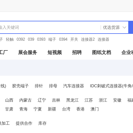
子
轻触
0392
039
0393
端子
0394
开关
连接器2
连接器
工厂
展会服务
短视频
招聘
图纸文档
企业
线)
胶壳端子
排针
排母
汽车连接器
IDC刺破式连接器(牛角/
接器
板对板与背板连接器
DIN41612连接器
USB连接器
HDMI
山西
内蒙古
辽宁
吉林
黑龙江
江苏
浙江
安徽
福
1394/火线连接器
插拔式接线端子
螺钉式接线端子
弹簧式接线端子
甘肃
青海
宁夏
新疆
台湾
香港
澳门
/射频绝缘子
音频连接器(耳机)
莲花接口/RCA连接器
SIM卡连接
接器
硬盘连接器(SAS/SATA/M.2)
内存条连接器(DDR)
光模块连接
供加工
提供合作
库存
刀片/弹片接触电池连接器
光纤连接器
短路帽/跳线帽
PCB焊接端