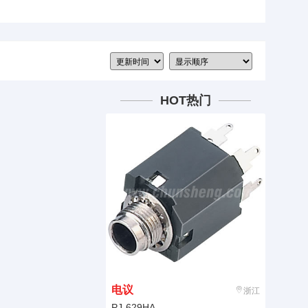
HOT热门
电议
浙江
PJ-629HA