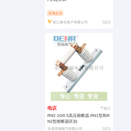
实地企业
浙江春生电子有限公司
广告
电议
浙江
RN2-10/0.5高压熔断器,RN1型和R
N2型熔断器区别
乐清登瑞电气有限公司
广告