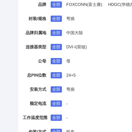
品牌
全部
FOXCONN(富士康)
HDGC(华德
测试点/测试环
香蕉头/鳄鱼夹
圆形(线
封装/规格
全部
弯插
品牌归属地
全部
中国大陆
连接器类型
全部
DVI-I(双链)
公母
全部
母
总PIN位数
全部
24+5
安装方式
全部
弯插
额定电流
全部
-
工作温度范围
全部
-
包装/方式
全部
托盘