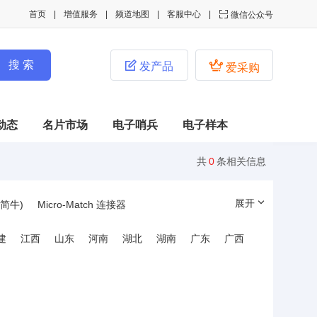
首页
增值服务
频道地图
客服中心

微信公众号


发产品
爱采购
动态
名片市场
电子哨兵
电子样本
共
0
条相关信息
展开
简牛)
Micro-Match 连接器
连接器
DisplayPort(DP)连接器
建
江西
山东
河南
湖北
湖南
广东
广西
栅栏式接线端子
布线快速连接式接线端子
器
SD卡/存储卡连接器
器
金手指连接器
DC电源连接器
子
插针/插孔
Pogo Pin弹簧探针连接器