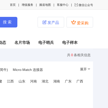
首页
增值服务
频道地图
客服中心

微信公众号


发产品
爱采购
动态
名片市场
电子哨兵
电子样本
共
0
条相关信息
展开
简牛)
Micro-Match 连接器
连接器
DisplayPort(DP)连接器
建
江西
山东
河南
湖北
湖南
广东
广西
栅栏式接线端子
布线快速连接式接线端子
器
SD卡/存储卡连接器
器
金手指连接器
DC电源连接器
子
插针/插孔
Pogo Pin弹簧探针连接器