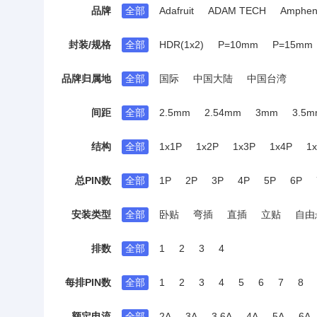
品牌
全部
Adafruit
ADAM TECH
Amphen
测试点/测试环
香蕉头/鳄鱼夹
圆形(线
dinkle(町洋)
DORABO(地博电气)
EAT
封装/规格
全部
HDR(1x2)
P=10mm
P=15mm
Keystone
Kyocera AVX
Major Power
P=5mm
P=6.5mm
P=7.5mm
P=7.
Phoenix Contact(菲尼克斯)
SparkFun Ele
品牌归属地
全部
国际
中国大陆
中国台湾
SMD,P=4mm
SMD,P=5.08mm
SMD,
weidmuller(魏德米勒)
Wurth(伍尔特)
弯插,P=10.16mm
弯插,P=10mm
弯插,
间距
全部
2.5mm
2.54mm
3mm
3.5
弯插,P=6.35mm
弯插,P=7.5mm
弯插,P
7.62mm
8mm
8.2mm
10mm
10
结构
全部
1x1P
1x2P
1x3P
1x4P
1
插件,P=12.5mm
插件,P=15mm
插件,P
1x18P
1x19P
1x20P
1x21P
1x2
插件,P=3.81mm
插件,P=3.96mm
插件,
总PIN数
全部
1P
2P
3P
4P
5P
6P
2x9P
2x10P
2x11P
2x12P
2x13P
插件,P=6.35mm
插件,P=7.5mm
插件,
24P
25P
26P
27P
28P
29P
3x22P
4x3P
4x6P
4x8P
4x12P
安装类型
全部
卧贴
弯插
直插
立贴
自由
56P
57P
60P
63P
64P
66P
排数
全部
1
2
3
4
每排PIN数
全部
1
2
3
4
5
6
7
8
额定电流
全部
2A
3A
3.6A
4A
5A
6A