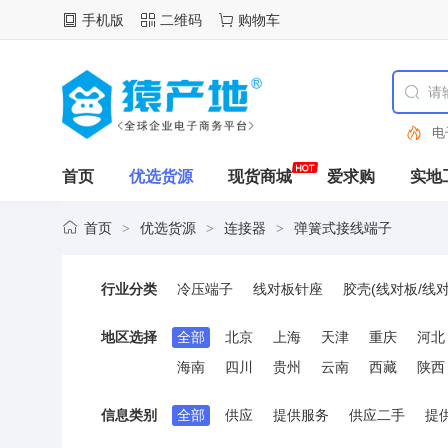
手机版
二维码
购物车
电
首页
优选货源
现货商城
爱求购
实地
首页
优选货源
连接器
弹簧式接线端子
>
>
>
行业分类
冷压端子
线对板针座
胶壳(线对板/线对
FFC连接线(柔性扁平线缆)
FFC/FPC连
地区选择
全部
北京
上海
天津
重庆
河北
D-Sub/VGA连接器
DVI连接器
IEEE 
海南
四川
贵州
云南
西藏
陕西
IC/晶体管插座
RF射频同轴连接器
馈电
以太网连接器(RJ45 RJ11)
PCI/PCIe连
信息类别
全部
供应
提供服务
供应二手
提
AC电源连接器
纽扣与条形电池连接器