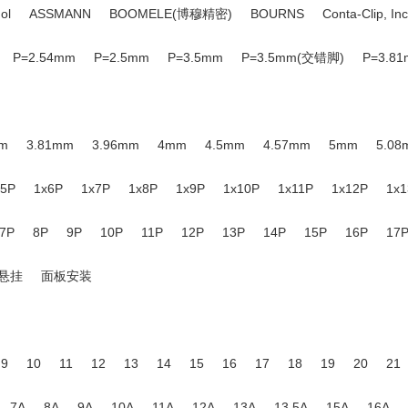
ol
ASSMANN
BOOMELE(博穆精密)
BOURNS
Conta-Clip, Inc
缆)连接器
圆形DIN连接器
XLR(卡侬)连接器
连接器附件
光伏(
ON(伊顿)
Harting(浩亭)
HDGC(华德共创)
HRS(广濑)
JILN(锦
P=2.54mm
P=2.5mm
P=3.5mm
P=3.5mm(交错脚)
P=3.8
(久昌)
MAX(迈旭)
METZ CONNECT
MOLEX
OMRON(欧姆龙)
62mm
SMD
SMD,P=2.54mm
SMD,P=2.5mm
SMD,P=3.5mm
ctronics
TE Connectivity(泰科电子)
Toponelec(拓宜)
WAGO(万
P=5mm
SMD,P=6.5mm
SMD,P=6mm
SMD,P=8mm
SMD-6P
XINLAIYA(新莱亚)
YOKOWO CO.,LTD
惠华
P=10mm(交错脚)
弯插,P=2.54mm
弯插,P=3.5mm
弯插,P=3.5
mm
3.81mm
3.96mm
4mm
4.5mm
4.57mm
5mm
5.08
=7.62mm
插件
插件,P=10.16mm
插件,P=10mm
插件,P=10
.16mm
11.5mm
12.5mm
15mm
20mm
x5P
1x6P
1x7P
1x8P
1x9P
1x10P
1x11P
1x12P
1x1
=2.54mm
插件,P=2.5mm
插件,P=2.5mm(交错脚)
插件,P=20mm
2P
1x23P
1x24P
1x25P
1x36P
1x48P
2x1P
2x2P
2
P=4.57mm
插件,P=4.5mm
插件,P=4mm
插件,P=5.08mm
插件
7P
8P
9P
10P
11P
12P
13P
14P
15P
16P
17
2x14P
2x15P
2x16P
2x17P
2x18P
2x19P
2x20P
2
P=7.5mm(交错脚)
插件,P=7.62mm
插件,P=7mm
插件,P=8.2mm
30P
32P
33P
34P
36P
38P
39P
40P
42P
44P
4x20P
4x22P
悬挂
面板安装
68P
69P
72P
76P
80P
84P
88P
92P
96P
9
10
11
12
13
14
15
16
17
18
19
20
21
7A
8A
9A
10A
11A
12A
13A
13.5A
15A
16A