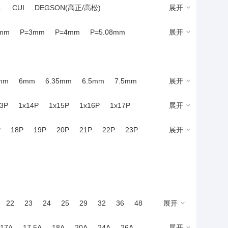
.
CUI
DEGSON(高正/高松)
展开
太阳能板)连接器
连接器外壳
预售连接器
凌)
KANGNEX(康奈克斯电气)
KEFA(科发)
1mm
P=3mm
P=4mm
P=5.08mm
展开
On-Shore Technology, Inc.
SMD,P=3.81mm
SMD,P=3mm
可)
WANJIE(万捷)
WECO(威克德诺)
TH-10P,P=3.5mm
TH-2P
THrough hole
mm(交错脚)
弯插,P=5.08mm
弯插,P=5mm
mm
6mm
6.35mm
6.5mm
7.5mm
展开
mm(交错脚)
插件,P=11.5mm
3P
1x14P
1x15P
1x16P
1x17P
展开
插件,P=3.5mm
插件,P=3.5mm(交错脚)
x3P
2x4P
2x5P
2x6P
2x7P
2x8P
,P=5.08mm(交错脚)
插件,P=5mm
P
18P
19P
20P
21P
22P
23P
展开
x24P
3x9P
3x10P
3x12P
3x16P
插件,P=8mm
45P
46P
48P
51P
52P
54P
22
23
24
25
29
32
36
48
展开
17A
17.5A
18A
20A
24A
26A
展开