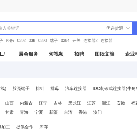
子
轻触
0392
039
0393
端子
0394
开关
连接器2
连接器
工厂
展会服务
短视频
招聘
图纸文档
企业
线)
胶壳端子
排针
排母
汽车连接器
IDC刺破式连接器(牛角/
接器
板对板与背板连接器
DIN41612连接器
USB连接器
HDMI
山西
内蒙古
辽宁
吉林
黑龙江
江苏
浙江
安徽
福
1394/火线连接器
插拔式接线端子
螺钉式接线端子
弹簧式接线端子
甘肃
青海
宁夏
新疆
台湾
香港
澳门
/射频绝缘子
音频连接器(耳机)
莲花接口/RCA连接器
SIM卡连接
接器
硬盘连接器(SAS/SATA/M.2)
内存条连接器(DDR)
光模块连接
供加工
提供合作
库存
刀片/弹片接触电池连接器
光纤连接器
短路帽/跳线帽
PCB焊接端