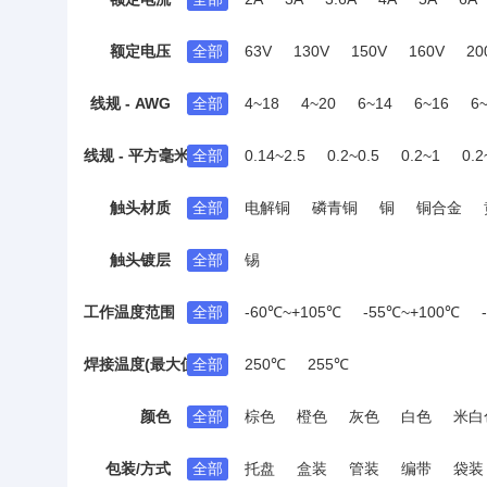
27A
30A
31A
32A
33A
35A
额定电压
全部
63V
130V
150V
160V
20
85A
101A
线规 - AWG
全部
4~18
4~20
6~14
6~16
6
16~20
16~22
16~24
16~26
18~
线规 - 平方毫米
全部
0.14~2.5
0.2~0.5
0.2~1
0.2
6
触头材质
全部
电解铜
磷青铜
铜
铜合金
触头镀层
全部
锡
工作温度范围
全部
-60℃~+105℃
-55℃~+100℃
-40℃~+110℃
-30℃~+105℃
焊接温度(最大值)
全部
250℃
255℃
颜色
全部
棕色
橙色
灰色
白色
米白
包装/方式
全部
托盘
盒装
管装
编带
袋装