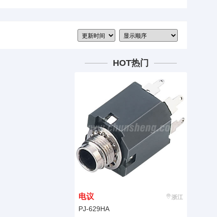
HOT热门
电议
浙江
PJ-629HA