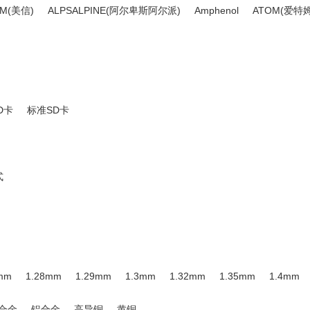
IM(美信)
ALPSALPINE(阿尔卑斯阿尔派)
Amphenol
ATOM(爱特姆
缆)连接器
圆形DIN连接器
XLR(卡侬)连接器
连接器附件
光伏(
kmtw(灿科盟)
CONNFLY
FOXCONN(富士康)
G-Switch(品赞)
广濑)
JAE(日本航空电子)
JST
kinghelm(金航标)
Kyocera AVX
)
MyAntenna(摩天射频)
PANASONIC(松下)
SAMTEC
SAMZO
TE Connectivity(泰科电子)
THD(台华达)
TXGA(特思嘉)
UMa
SD卡
标准SD卡
)
XYECONN(辛译)
YAMAICHI
Yuandi(元迪)
Zhongdi(众迪)
式
mm
1.28mm
1.29mm
1.3mm
1.32mm
1.35mm
1.4mm
1.7mm
1.75mm
1.78mm
1.8mm
1.83mm
1.85mm
1.
合金
铝合金
高导铜
黄铜