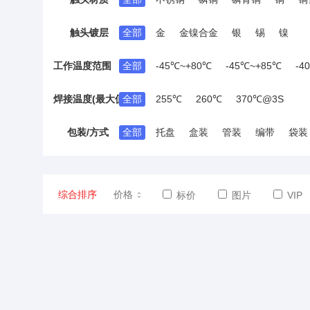
2.05mm
2.1mm
2.25mm
2.3mm
2.87mm
2.9mm
2.95mm
2.96mm
触头镀层
全部
金
金镍合金
银
锡
镍
3.8mm
4mm
4.3mm
4.4mm
4.4
工作温度范围
全部
-45℃~+80℃
-45℃~+85℃
-4
-25℃~+90℃
-25℃~+85℃
-25℃~+7
焊接温度(最大值)
全部
255℃
260℃
370℃@3S
包装/方式
全部
托盘
盒装
管装
编带
袋装
综合排序
价格
标价
图片
VIP