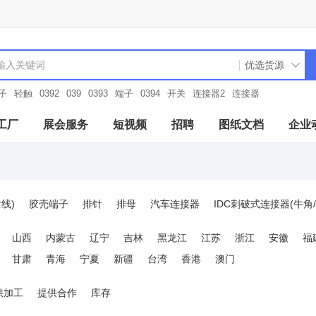
子
轻触
0392
039
0393
端子
0394
开关
连接器2
连接器
工厂
展会服务
短视频
招聘
图纸文档
企业
线)
胶壳端子
排针
排母
汽车连接器
IDC刺破式连接器(牛角/
接器
板对板与背板连接器
DIN41612连接器
USB连接器
HDMI
山西
内蒙古
辽宁
吉林
黑龙江
江苏
浙江
安徽
福
1394/火线连接器
插拔式接线端子
螺钉式接线端子
弹簧式接线端子
甘肃
青海
宁夏
新疆
台湾
香港
澳门
/射频绝缘子
音频连接器(耳机)
莲花接口/RCA连接器
SIM卡连接
接器
硬盘连接器(SAS/SATA/M.2)
内存条连接器(DDR)
光模块连接
供加工
提供合作
库存
刀片/弹片接触电池连接器
光纤连接器
短路帽/跳线帽
PCB焊接端