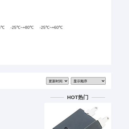
6mm
2.8mm
2.82mm
2.85mm
mm
3.4mm
3.48mm
3.5mm
3.7mm
.05mm
6.7mm
7.9mm
14.18mm
5℃
-25℃~+80℃
-25℃~+60℃
HOT热门