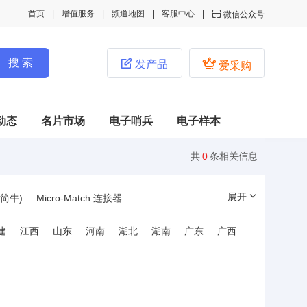
首页
增值服务
频道地图
客服中心

微信公众号


发产品
爱采购
动态
名片市场
电子哨兵
电子样本
共
0
条相关信息
展开
简牛)
Micro-Match 连接器
连接器
DisplayPort(DP)连接器
建
江西
山东
河南
湖北
湖南
广东
广西
栅栏式接线端子
布线快速连接式接线端子
器
SD卡/存储卡连接器
器
金手指连接器
DC电源连接器
子
插针/插孔
Pogo Pin弹簧探针连接器