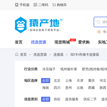
手机版
二维码
购物车
电
首页
优选货源
现货商城
爱求购
实地
首页
优选货源
连接器
SD卡/存储卡连接器
>
>
>
行业分类
冷压端子
线对板针座
胶壳(线对板/线对
FFC连接线(柔性扁平线缆)
FFC/FPC连
地区选择
全部
北京
上海
天津
重庆
河北
D-Sub/VGA连接器
DVI连接器
IEEE 
海南
四川
贵州
云南
西藏
陕西
IC/晶体管插座
RF射频同轴连接器
馈电
以太网连接器(RJ45 RJ11)
PCI/PCIe连
信息类别
全部
供应
提供服务
供应二手
提
AC电源连接器
纽扣与条形电池连接器