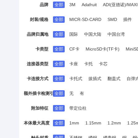
品牌
全部
3M
Adafruit
ADI(亚德诺)/MAX
测试点/测试环
香蕉头/鳄鱼夹
圆形(线
BXCONN(宝讯)
C&K
CAZN(正成)
C
封装/规格
全部
MICR-SD-CARD
SMD
插件
hanxia(韩下)
HDGC(华德共创)
HRS(
MINTRON(明硕)
MOLEX
MUP(德海威
品牌归属地
全部
国际
中国大陆
中国台湾
SparkFun Electronics
STWXE(深台帏翔)
卡类型
全部
CF卡
MicroSD卡(TF卡)
Mini
XKB Connection(中国星坤)
XUNPU(讯普
连接器类型
全部
卡座
卡托
卡芯
卡连接方式
全部
卡托式
拔插式
翻盖式
自弹
额外插卡检测引脚
全部
无
有
附加特征
全部
带定位柱
本体最大高度
全部
1mm
1.15mm
1.2mm
1.25
1.6mm
1.65mm
1.67mm
1.68mm
触头材质
全部
不锈钢
磷铜
磷青铜
铜
铜