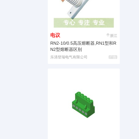
电议
浙江
RN2-10/0.5高压熔断器,RN1型和R
N2型熔断器区别
乐清登瑞电气有限公司
广告