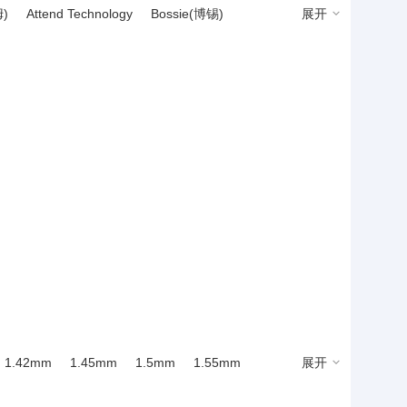
)
Attend Technology
Bossie(博锡)
展开
太阳能板)连接器
连接器外壳
预售连接器
GCT
HANBO(汉博)
HanElectricity(瀚源)
LX(连欣科技)
Megastar(兆星)
(三佐)
SHOU HAN(首韩)
SOFNG(硕方)
xconn(友贸)
Wurth(伍尔特)
XFCN(兴飞)
华宇创
皇捷
韩国韩荣
1.42mm
1.45mm
1.5mm
1.55mm
展开
88mm
1.9mm
1.93mm
1.95mm
2mm