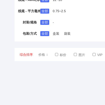
线规 - 平方毫米(非绞合线)
全部
0.75~2.5
封装/规格
全部
-
包装/方式
全部
盒装
袋装
综合排序
价格
标价
图片
VIP