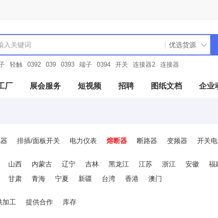
子
轻触
0392
039
0393
端子
0394
开关
连接器2
连接器
工厂
展会服务
短视频
招聘
图纸文档
企业
电器
排插/面板开关
电力仪表
熔断器
断路器
变频器
开关电
及附件
电机控制与保护
电测模块
变压器
工业电源
天线
山西
内蒙古
辽宁
吉林
黑龙江
江苏
浙江
安徽
福
空接头/防水接头
电线电缆和配件
光源/灯具及配件
驱动与运动控
甘肃
青海
宁夏
新疆
台湾
香港
澳门
光源灯具及配件
制冷暖通设备
工业流量传感器
元器件电路保护
供加工
提供合作
库存