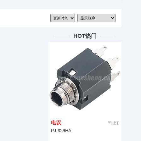
HOT热门
电议
浙江
PJ-629HA