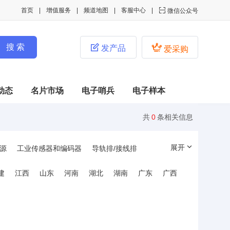
首页
增值服务
频道地图
客服中心

微信公众号


发产品
爱采购
动态
名片市场
电子哨兵
电子样本
共
0
条相关信息
展开
源
工业传感器和编码器
导轨排/接线排
管件和线槽
工业连接器
工控固态继电器
建
江西
山东
河南
湖北
湖南
广东
广西
制
信号与控制产品
人机界面及工控机
互感器/电磁感应器
电池