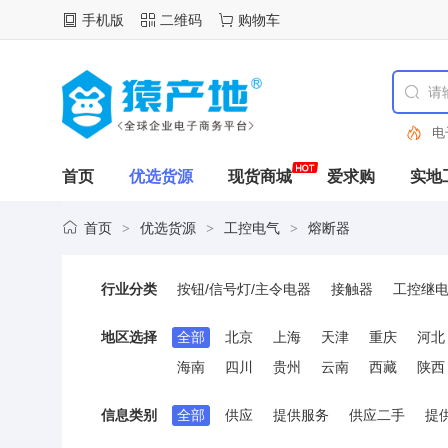
手机版
二维码
购物车
电
首页
优选货源
现货商城
爱求购
实地
首页
优选货源
工控电气
熔断器
>
>
>
行业分类
按钮/信号灯/主令电器
接触器
工控继
低压电力电容
电气辅材
电力成套设备
地区选择
全部
北京
上海
天津
重庆
河北
可编程控制器(PLC)
制冷/暖通设备
航
海南
四川
贵州
云南
西藏
陕西
电源连接器
接线端子
电机与驱动器
信息类别
全部
供应
提供服务
供应二手
提