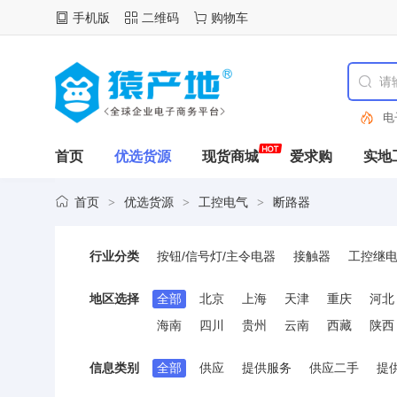
手机版
二维码
购物车
电
首页
优选货源
现货商城
爱求购
实地
首页
优选货源
工控电气
断路器
>
>
>
行业分类
按钮/信号灯/主令电器
接触器
工控继
低压电力电容
电气辅材
电力成套设备
地区选择
全部
北京
上海
天津
重庆
河北
可编程控制器(PLC)
制冷/暖通设备
航
海南
四川
贵州
云南
西藏
陕西
电源连接器
接线端子
电机与驱动器
信息类别
全部
供应
提供服务
供应二手
提