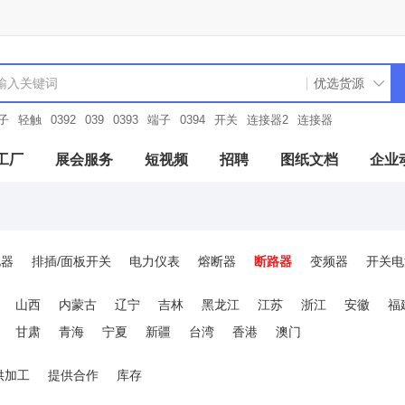
子
轻触
0392
039
0393
端子
0394
开关
连接器2
连接器
工厂
展会服务
短视频
招聘
图纸文档
企业
电器
排插/面板开关
电力仪表
熔断器
断路器
变频器
开关电
及附件
电机控制与保护
电测模块
变压器
工业电源
天线
山西
内蒙古
辽宁
吉林
黑龙江
江苏
浙江
安徽
福
空接头/防水接头
电线电缆和配件
光源/灯具及配件
驱动与运动控
甘肃
青海
宁夏
新疆
台湾
香港
澳门
光源灯具及配件
制冷暖通设备
工业流量传感器
元器件电路保护
供加工
提供合作
库存