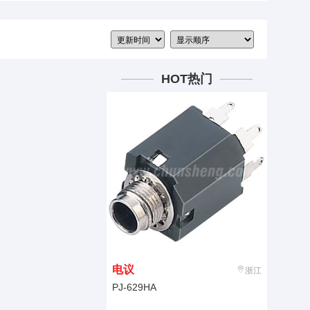
HOT热门
电议
浙江
PJ-629HA