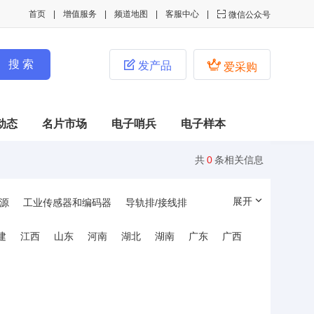
首页
增值服务
频道地图
客服中心

微信公众号


发产品
爱采购
动态
名片市场
电子哨兵
电子样本
共
0
条相关信息
展开
源
工业传感器和编码器
导轨排/接线排
管件和线槽
工业连接器
工控固态继电器
建
江西
山东
河南
湖北
湖南
广东
广西
制
信号与控制产品
人机界面及工控机
互感器/电磁感应器
电池