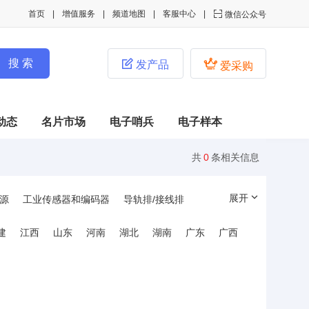
首页
增值服务
频道地图
客服中心

微信公众号


发产品
爱采购
动态
名片市场
电子哨兵
电子样本
共
0
条相关信息
展开
源
工业传感器和编码器
导轨排/接线排
管件和线槽
工业连接器
工控固态继电器
建
江西
山东
河南
湖北
湖南
广东
广西
制
信号与控制产品
人机界面及工控机
互感器/电磁感应器
电池