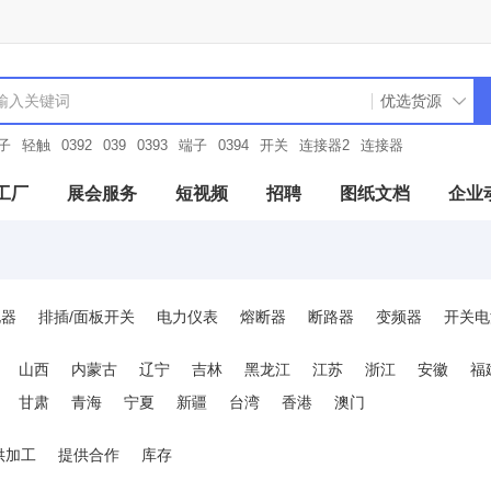
子
轻触
0392
039
0393
端子
0394
开关
连接器2
连接器
工厂
展会服务
短视频
招聘
图纸文档
企业
电器
排插/面板开关
电力仪表
熔断器
断路器
变频器
开关电
及附件
电机控制与保护
电测模块
变压器
工业电源
天线
山西
内蒙古
辽宁
吉林
黑龙江
江苏
浙江
安徽
福
空接头/防水接头
电线电缆和配件
光源/灯具及配件
驱动与运动控
甘肃
青海
宁夏
新疆
台湾
香港
澳门
光源灯具及配件
制冷暖通设备
工业流量传感器
元器件电路保护
供加工
提供合作
库存