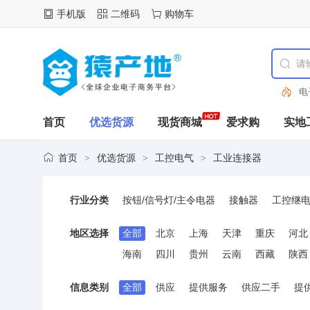
手机版
二维码
购物车
电
首页
优选货源
现货商城
爱求购
实地
首页
优选货源
工控电气
工业连接器
>
>
>
行业分类
按钮/信号灯/主令电器
接触器
工控继
低压电力电容
电气辅材
电力成套设备
地区选择
全部
北京
上海
天津
重庆
河北
可编程控制器(PLC)
制冷/暖通设备
航
海南
四川
贵州
云南
西藏
陕西
电源连接器
接线端子
电机与驱动器
信息类别
全部
供应
提供服务
供应二手
提