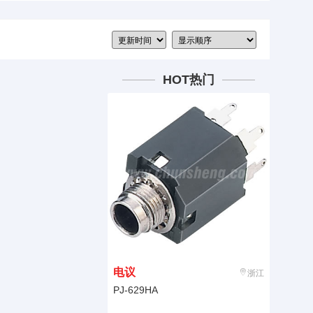
HOT热门
电议
浙江
PJ-629HA