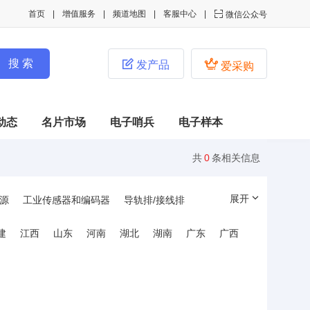
首页
增值服务
频道地图
客服中心

微信公众号


发产品
爱采购
动态
名片市场
电子哨兵
电子样本
共
0
条相关信息
展开
源
工业传感器和编码器
导轨排/接线排
管件和线槽
工业连接器
工控固态继电器
建
江西
山东
河南
湖北
湖南
广东
广西
制
信号与控制产品
人机界面及工控机
互感器/电磁感应器
电池