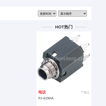
HOT热门
电议
浙江
PJ-629HA