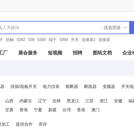
子
轻触
0392
039
0393
端子
0394
开关
连接器2
连接器
工厂
展会服务
短视频
招聘
图纸文档
企业
电器
排插/面板开关
电力仪表
熔断器
断路器
变频器
开关电
及附件
电机控制与保护
电测模块
变压器
工业电源
天线
山西
内蒙古
辽宁
吉林
黑龙江
江苏
浙江
安徽
福
空接头/防水接头
电线电缆和配件
光源/灯具及配件
驱动与运动控
甘肃
青海
宁夏
新疆
台湾
香港
澳门
光源灯具及配件
制冷暖通设备
工业流量传感器
元器件电路保护
供加工
提供合作
库存