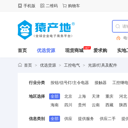
手机版
二维码
购物车
电
首页
优选货源
现货商城
爱求购
实地
首页
优选货源
工控电气
光源/灯具及配件
>
>
>
行业分类
按钮/信号灯/主令电器
接触器
工控继
低压电力电容
电气辅材
电力成套设备
地区选择
全部
北京
上海
天津
重庆
河北
可编程控制器(PLC)
制冷/暖通设备
航
海南
四川
贵州
云南
西藏
陕西
电源连接器
接线端子
电机与驱动器
信息类别
全部
供应
提供服务
供应二手
提