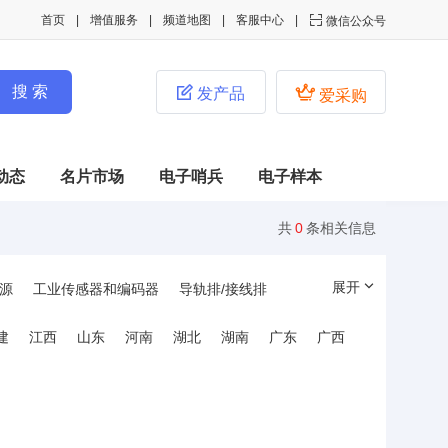
首页
增值服务
频道地图
客服中心

微信公众号


发产品
爱采购
动态
名片市场
电子哨兵
电子样本
共
0
条相关信息
展开
源
工业传感器和编码器
导轨排/接线排
管件和线槽
工业连接器
工控固态继电器
建
江西
山东
河南
湖北
湖南
广东
广西
制
信号与控制产品
人机界面及工控机
互感器/电磁感应器
电池