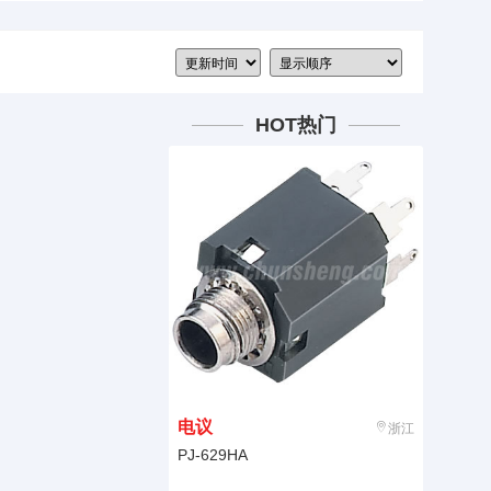
HOT热门
电议
浙江
PJ-629HA