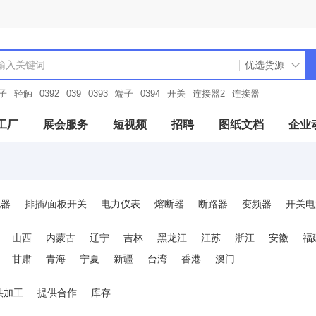
子
轻触
0392
039
0393
端子
0394
开关
连接器2
连接器
工厂
展会服务
短视频
招聘
图纸文档
企业
电器
排插/面板开关
电力仪表
熔断器
断路器
变频器
开关电
及附件
电机控制与保护
电测模块
变压器
工业电源
天线
山西
内蒙古
辽宁
吉林
黑龙江
江苏
浙江
安徽
福
空接头/防水接头
电线电缆和配件
光源/灯具及配件
驱动与运动控
甘肃
青海
宁夏
新疆
台湾
香港
澳门
光源灯具及配件
制冷暖通设备
工业流量传感器
元器件电路保护
供加工
提供合作
库存