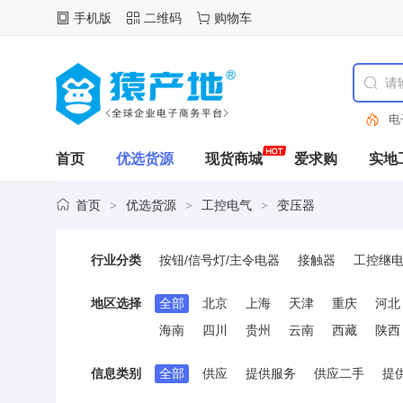
手机版
二维码
购物车
电
首页
优选货源
现货商城
爱求购
实地
首页
优选货源
工控电气
变压器
>
>
>
行业分类
按钮/信号灯/主令电器
接触器
工控继
低压电力电容
电气辅材
电力成套设备
地区选择
全部
北京
上海
天津
重庆
河北
可编程控制器(PLC)
制冷/暖通设备
航
海南
四川
贵州
云南
西藏
陕西
电源连接器
接线端子
电机与驱动器
信息类别
全部
供应
提供服务
供应二手
提