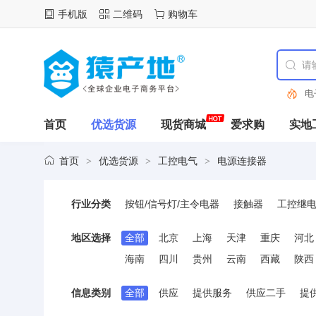
手机版
二维码
购物车
电
首页
优选货源
现货商城
爱求购
实地
首页
优选货源
工控电气
电源连接器
>
>
>
行业分类
按钮/信号灯/主令电器
接触器
工控继
低压电力电容
电气辅材
电力成套设备
地区选择
全部
北京
上海
天津
重庆
河北
可编程控制器(PLC)
制冷/暖通设备
航
海南
四川
贵州
云南
西藏
陕西
电源连接器
接线端子
电机与驱动器
信息类别
全部
供应
提供服务
供应二手
提