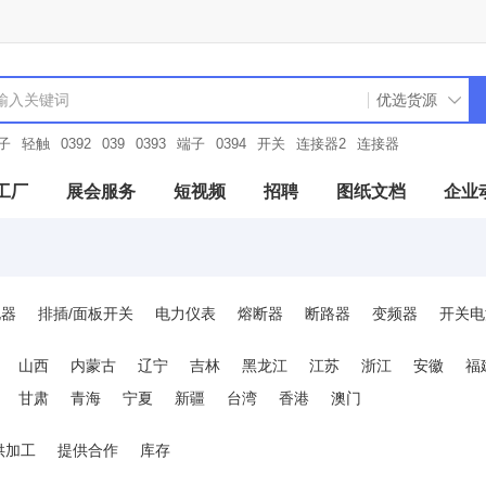
子
轻触
0392
039
0393
端子
0394
开关
连接器2
连接器
工厂
展会服务
短视频
招聘
图纸文档
企业
电器
排插/面板开关
电力仪表
熔断器
断路器
变频器
开关电
及附件
电机控制与保护
电测模块
变压器
工业电源
天线
山西
内蒙古
辽宁
吉林
黑龙江
江苏
浙江
安徽
福
空接头/防水接头
电线电缆和配件
光源/灯具及配件
驱动与运动控
甘肃
青海
宁夏
新疆
台湾
香港
澳门
光源灯具及配件
制冷暖通设备
工业流量传感器
元器件电路保护
供加工
提供合作
库存