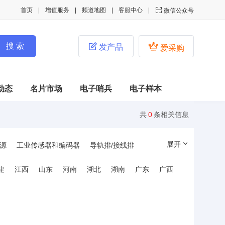
首页
增值服务
频道地图
客服中心

微信公众号


发产品
爱采购
动态
名片市场
电子哨兵
电子样本
共
0
条相关信息
展开
源
工业传感器和编码器
导轨排/接线排
管件和线槽
工业连接器
工控固态继电器
建
江西
山东
河南
湖北
湖南
广东
广西
制
信号与控制产品
人机界面及工控机
互感器/电磁感应器
电池