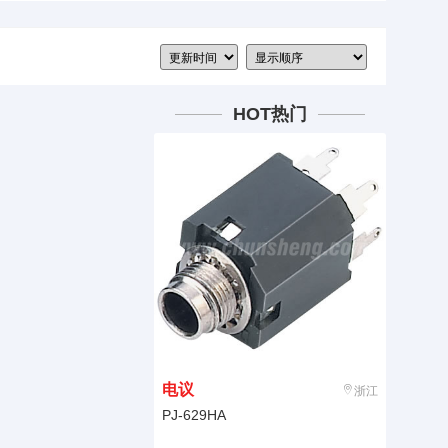
HOT热门
电议
浙江
PJ-629HA